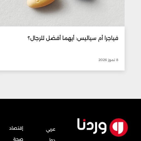
فياجرا أم سياليس: أيهما أفضل للرجال؟
8 تموز 2026
إقتصاد
عربي
صحة
دولي