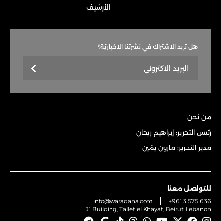
الأرشيف
هل تريد الاشتراك في نشرتنا الاخباريّة؟
من نحن
رئيس التحرير: إبراهيم ريحان
مدير التحرير: مارون يمّين
للتواصل معنا
info@waradana.com
+961 3 575 636
J1 Building, Tallet el Khayat, Beirut, Lebanon