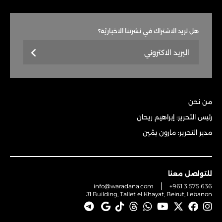
هل تريد الاشتراك في نشرتنا الاخباريّة؟
من نحن
رئيس التحرير: إبراهيم ريحان
مدير التحرير: مارون يمّين
للتواصل معنا
info@waradana.com
+961 3 575 636
J1 Building, Tallet el Khayat, Beirut, Lebanon