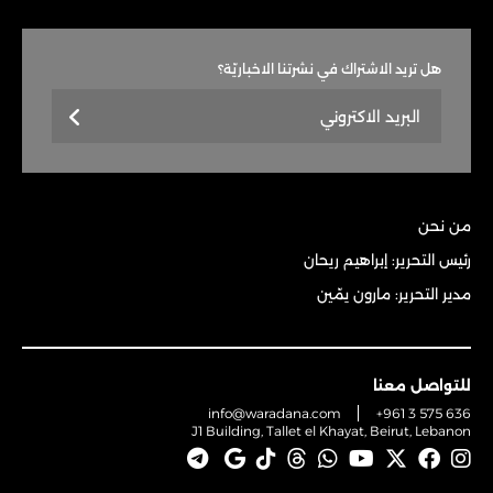
هل تريد الاشتراك في نشرتنا الاخباريّة؟
من نحن
رئيس التحرير: إبراهيم ريحان
مدير التحرير: مارون يمّين
للتواصل معنا
info@waradana.com
+961 3 575 636
J1 Building, Tallet el Khayat, Beirut, Lebanon