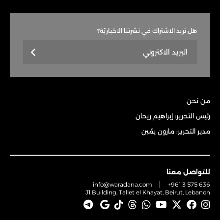
هل تريد الاشتراك في نشرتنا الاخباريّة؟
من نحن
رئيس التحرير: إبراهيم ريحان
مدير التحرير: مارون يمّين
للتواصل معنا
info@waradana.com
+961 3 575 636
J1 Building, Tallet el Khayat, Beirut, Lebanon