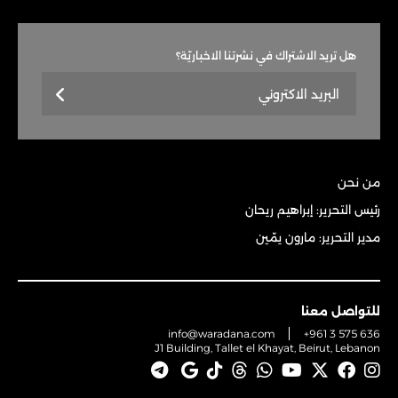
هل تريد الاشتراك في نشرتنا الاخباريّة؟
من نحن
رئيس التحرير: إبراهيم ريحان
مدير التحرير: مارون يمّين
للتواصل معنا
info@waradana.com
+961 3 575 636
J1 Building, Tallet el Khayat, Beirut, Lebanon