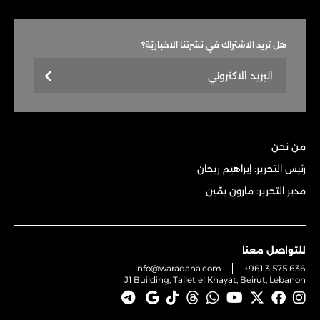
هل تريد الاشتراك في نشرتنا الاخباريّة؟
من نحن
رئيس التحرير: إبراهيم ريحان
مدير التحرير: مارون يمّين
للتواصل معنا
info@waradana.com
+961 3 575 636
J1 Building, Tallet el Khayat, Beirut, Lebanon