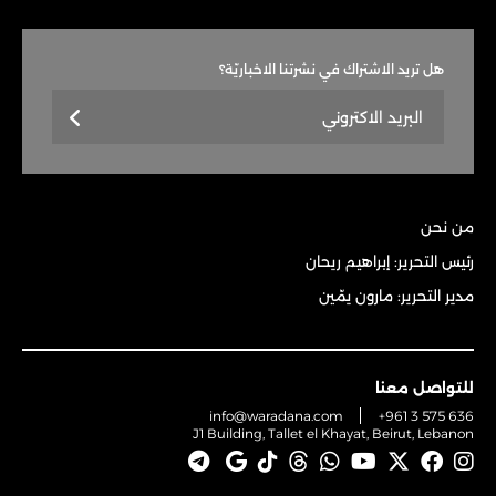
هل تريد الاشتراك في نشرتنا الاخباريّة؟
من نحن
رئيس التحرير: إبراهيم ريحان
مدير التحرير: مارون يمّين
للتواصل معنا
info@waradana.com
+961 3 575 636
J1 Building, Tallet el Khayat, Beirut, Lebanon