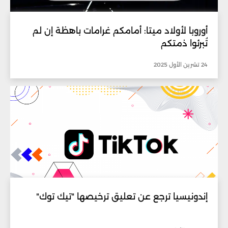
أوروبا لأولاد ميتا: أمامكم غرامات باهظة إن لم
تُبرئوا ذمتكم
24 تشرين الأول 2025
إندونيسيا ترجع عن تعليق ترخيصها "تيك توك"