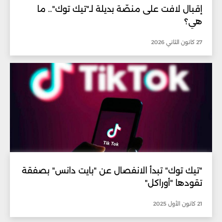
إقبال لافت على منصّة بديلة لـ"تيك توك".. ما
هي؟
27 كانون الثاني 2026
"تيك توك" تبدأ الانفصال عن "بايت دانس" بصفقة
تقودها "أوراكل"
21 كانون الأول 2025