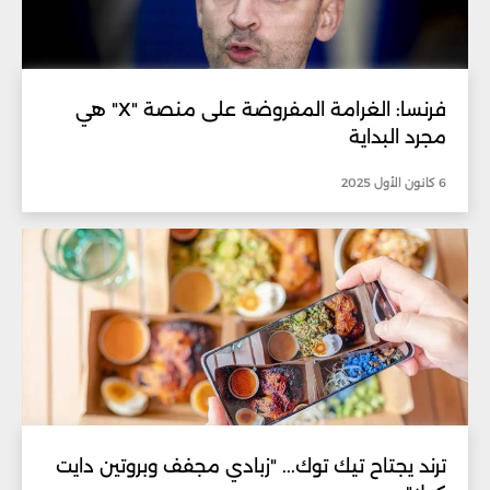
فرنسا: الغرامة المفروضة على منصة "X" هي
مجرد البداية
6 كانون الأول 2025
ترند يجتاح تيك توك... "زبادي مجفف وبروتين دايت