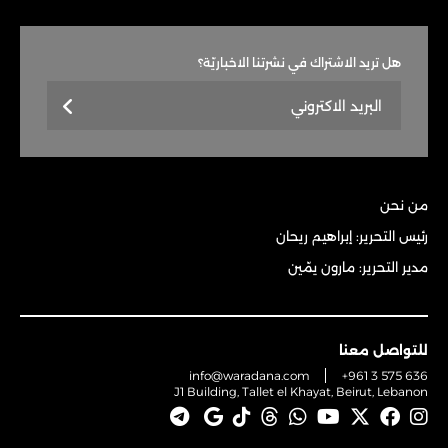
هل تريد الاشتراك في نشرتنا الاخباريّة؟
من نحن
رئيس التحرير: إبراهيم ريحان
مدير التحرير: مارون يمّين
للتواصل معنا
info@waradana.com
+961 3 575 636
J1 Building, Tallet el Khayat, Beirut, Lebanon