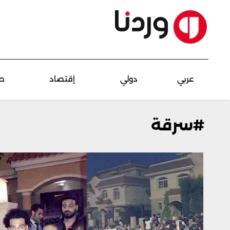
عربي
دولي
إقتصاد
ص
#سرقة