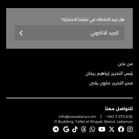
هل تريد الاشتراك في نشرتنا الاخباريّة؟
من نحن
رئيس التحرير: إبراهيم ريحان
مدير التحرير: مارون يمّين
للتواصل معنا
info@waradana.com
+961 3 575 636
J1 Building, Tallet el Khayat, Beirut, Lebanon