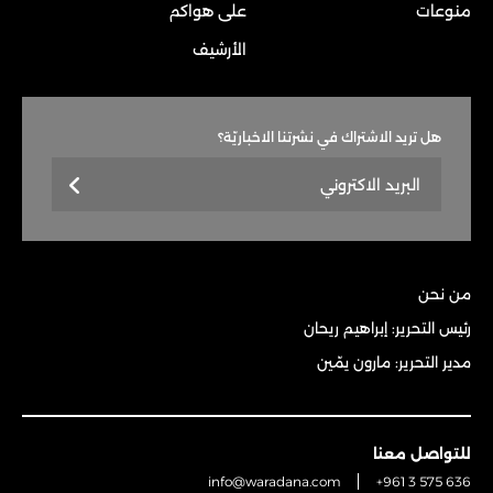
منوعات
على هواكم
الأرشيف
هل تريد الاشتراك في نشرتنا الاخباريّة؟
من نحن
رئيس التحرير: إبراهيم ريحان
مدير التحرير: مارون يمّين
للتواصل معنا
info@waradana.com
+961 3 575 636