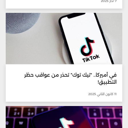
7 آذار 2025
في أميركا.. "تيك توك" تحذر من عواقب حظر
التطبيق!
11 كانون الثاني 2025