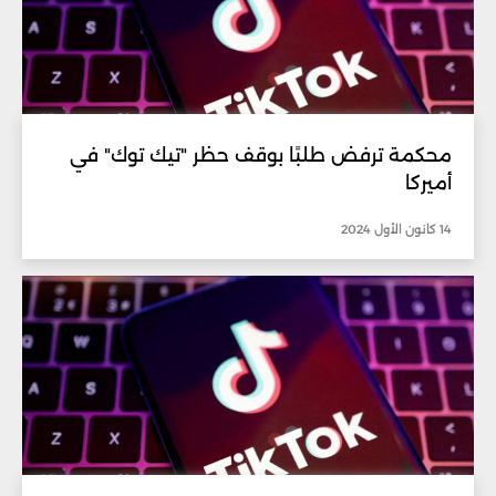
محكمة ترفض طلبًا بوقف حظر "تيك توك" في
أميركا
14 كانون الأول 2024