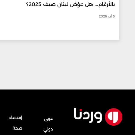
بالأرقام... هل عوّض لبنان صيف 2025؟
5 آب 2026
إقتصاد
عربي
صحة
دولي