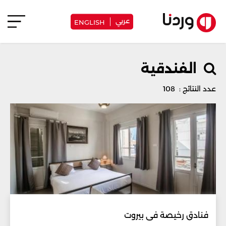
عربي
ENGLISH
الفندقية
عدد النتائج : 108
فنادق رخيصة في بيروت