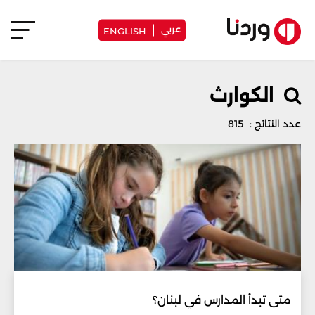
عربي
ENGLISH
الكوارث
عدد النتائج : 815
متى تبدأ المدارس في لبنان؟