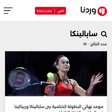
عربي
ENGLISH
سابالينكا
عدد النتائج : 16
موعد نهائي البطولة الختامية بين سابالينكا وريباكينا