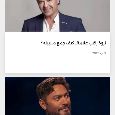
ثروة راغب علامة.. كيف جمع ملايينه؟
5 آب 2026