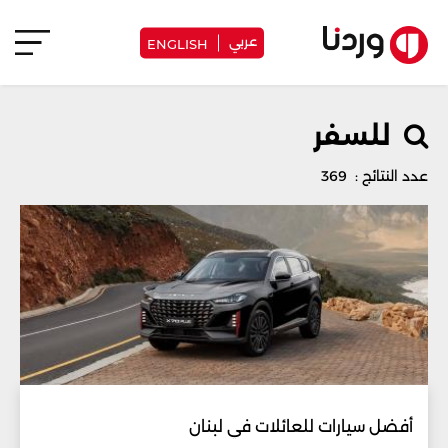
عربي
ENGLISH
للسفر
عدد النتائج : 369
أفضل سيارات للعائلات في لبنان