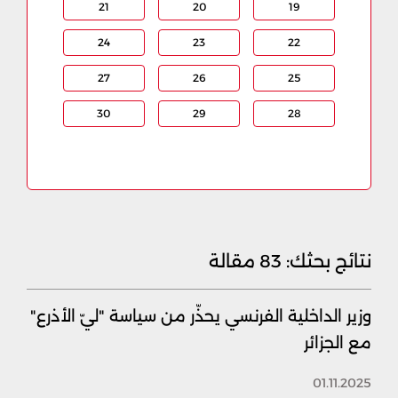
21
20
19
24
23
22
27
26
25
30
29
28
نتائج بحثك:
83 مقالة
وزير الداخلية الفرنسي يحذّر من سياسة "ليّ الأذرع"
مع الجزائر
01.11.2025