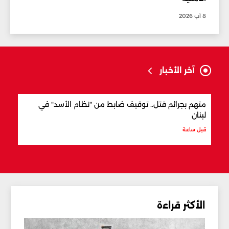
8 آب 2026
آخر الأخبار
متهم بجرائم قتل.. توقيف ضابط من "نظام الأسد" في
وزير
لبنان
قبل س
قبل ساعة
الأكثر قراءة