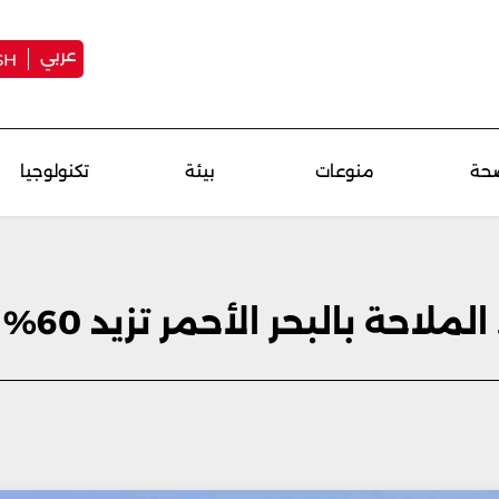
عربي
SH
حة
منوعات
بيئة
تكنولوجيا
احة بالبحر الأحمر تزيد 60%