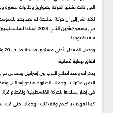
التي كانت تشنها الحركة بصواريخ وطائرات مسيرة وبع
لكنه أشار إلى أن حركة الملاحة لم تعد بعد للمتوسط
سفينة يوميا.
ووصل المعدل لأدنى مستوى مسجلا ما بين 20 و23 سفينة يوميا في أغسطس آب من العام الماضي.
اتفاق برعاية عُمانية
اليمن عشرات الهجمات الصاروخية نحو إسرائيل وضدّ س
في إطار إسنادها للحركة الفلسطينية ولقطاع غزة.
كما تعهدت بـ "عدم وقف تلك الهجمات حتى فك الح