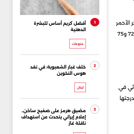
1
 الأحمر
أفضل كريم أساس للبشرة
الدهنية
في نوفمبر/تشرين الثاني 2023 إسنادا للفلسطينيين في حرب غزة الدائرة مع إسرائيل، وهو معدل كان يتراوح بين 72 و75
منوعات
2
خلف غبار الشعبوية: في نقد
هوس التخوين
2023، أطلقت جماعة الحوثي في
لبنان
درجتها
3
مضيق هرمز على صفيح ساخن..
إعلام إيراني يتحدث عن استهداف
ناقلة غاز