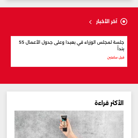
آخر الأخبار
جلسة لمجلس الوزراء في بعبدا وعلى جدول الأعمال 55
"اتف
بنداً
وباك
قبل ساعتين
قبل س
الأكثر قراءة