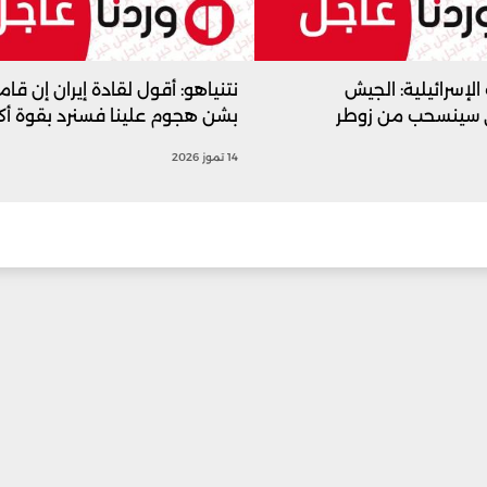
الإسرائيلية: الجيش
نتنياهو: أقول لقادة إيران إن قام
ي سينسحب من زوطر
بشن هجوم علينا فسنرد بقوة أكبر
14 تموز 2026