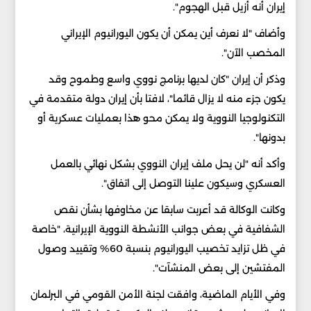
إيران أنه أزيل قبل الهجوم".
وأضاف "لا نعرف أين يمكن أن يكون اليورانيوم الإيراني
المخصب الآن".
وذكر أن إيران "كان لديها برنامج نووي واسع وطموح وقد
يكون جزء منه لا يزال قائما"، لافتا بأن إيران دولة متقدمة في
التكنولوجيا النووية ولا يمكن محو هذا بعمليات عسكرية أو
بدونها".
وأكد أنه "لن يحل ملف إيران النووي بشكل نهائي بالعمل
العسكري وسيكون علينا التوصل إلى اتفاق".
وكانت الوكالة قد أعربت سابقا عن مخاوفها بشأن نقص
الشفافية في بعض جوانب الأنشطة النووية الإيرانية، "خاصة
في ظل تزايد تخصيب اليورانيوم بنسبة 60% وتقييد وصول
المفتشين إلى بعض المنشآت".
وفي الأيام الماضية، وافقت لجنة الأمن القومي في البرلمان