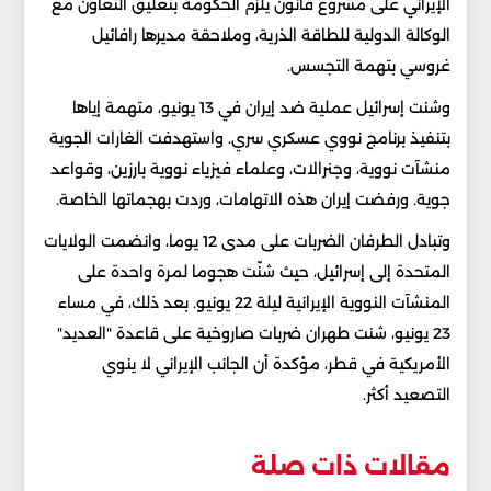
الإيراني على مشروع قانون يلزم الحكومة بتعليق التعاون مع
الوكالة الدولية للطاقة الذرية، وملاحقة مديرها رافائيل
غروسي بتهمة التجسس.
وشنت إسرائيل عملية ضد إيران في 13 يونيو، متهمة إياها
بتنفيذ برنامج نووي عسكري سري. واستهدفت الغارات الجوية
منشآت نووية، وجنرالات، وعلماء فيزياء نووية بارزين، وقواعد
جوية. ورفضت إيران هذه الاتهامات، وردت بهجماتها الخاصة.
وتبادل الطرفان الضربات على مدى 12 يوما، وانضمت الولايات
المتحدة إلى إسرائيل، حيث شنّت هجوما لمرة واحدة على
المنشآت النووية الإيرانية ليلة 22 يونيو. بعد ذلك، في مساء
23 يونيو، شنت طهران ضربات صاروخية على قاعدة "العديد"
الأمريكية في قطر، مؤكدة أن الجانب الإيراني لا ينوي
التصعيد أكثر.
مقالات ذات صلة