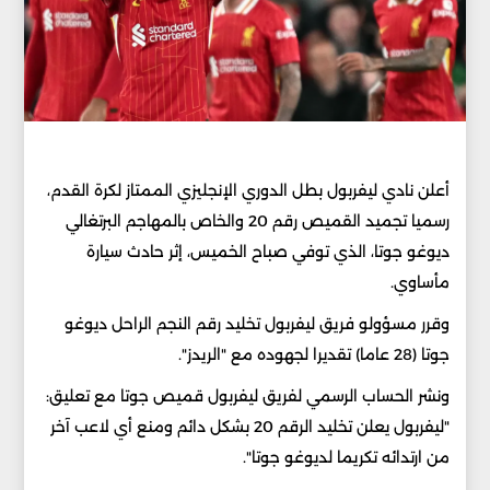
أعلن نادي ليفربول بطل الدوري الإنجليزي الممتاز لكرة القدم،
رسميا تجميد القميص رقم 20 والخاص بالمهاجم البرتغالي
ديوغو جوتا، الذي توفي صباح الخميس، إثر حادث سيارة
مأساوي.
وقرر مسؤولو فريق ليفربول تخليد رقم النجم الراحل ديوغو
جوتا (28 عاما) تقديرا لجهوده مع "الريدز".
ونشر الحساب الرسمي لفريق ليفربول قميص جوتا مع تعليق:
"ليفربول يعلن تخليد الرقم 20 بشكل دائم ومنع أي لاعب آخر
من ارتدائه تكريما لديوغو جوتا".