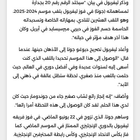
وذكر ليفربول في بيان: "سيخلد الرقم رقم 20 بجدارة
لمساهماته (جوتا) في فوز ليفربول بلقب موسم 2024-2025،
وهو اللقب العشرين للنادي، بمهاراته الخاصة وتسديداته
الحاسمة حسم الفوز في ديربي ميرسيسايد في أبريل، وكان
هذا آخر هدف مؤثر في حياته".
وأعاد ليفربول تصريح ديوغو جوتا إلى الأذهان حينها، عندما
قال: "الوصول إلى هذا الموسم تحديدا باللقب الذي كنت
أسعى إليه لسنوات عديدة وفي أفضل دوري في العالم، حيث
حلمت باللعب منذ صغري، لحظة ستظل عالقة في ذهني إلى
الأبد".
وأضاف: "إنه إنجاز رائع لشاب صغير جاء من جوندومار حيث كان
لدي هذا الحلم. لقد كان الوصول إلى هذه اللحظة أمرا رائعا".
وساهم جوتا، الذي تزوج في 22 يونيو الماضي، في فوز فريقه
ليفربول بالدوري الإنجليزي الممتاز في الموسم الماضي، كما
فاز بكأس الاتحاد الإنجليزي، وكأس رابطة المحترفين الإنجليزية.