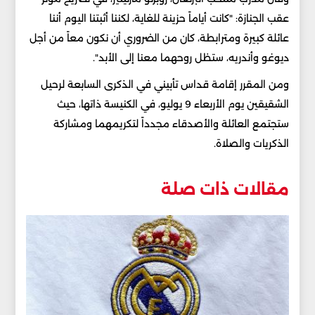
عقب الجنازة: "كانت أياماً حزينة للغاية، لكننا أثبتنا اليوم أننا
عائلة كبيرة ومترابطة، كان من الضروري أن نكون معاً من أجل
ديوغو وأندريه، ستظل روحهما معنا إلى الأبد".
ومن المقرر إقامة قداس تأبيني في الذكرى السابعة لرحيل
الشقيقين يوم الأربعاء 9 يوليو، في الكنيسة ذاتها، حيث
ستجتمع العائلة والأصدقاء مجدداً لتكريمهما ومشاركة
الذكريات والصلاة.
مقالات ذات صلة