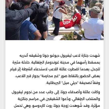
شهدت جنازة لاعب ليفربول ديوغو جوتا وشقيقه أندريه
بمسقط رأسهما في مدينة غوندومار البرتغالية، حادثة مثيرة
للجدل، بعدما اضطرت عائلة اللاعب لاستدعاء الشرطة إثر قيام
بعض الحضور بالتقاط صور "غير محترمة" بجوار قبر اللاعب،
وفقاً لصحيفة "ديلي ميل" البريطانية.
وكانت عائلة وأصدقاء جوتا، إلى جانب عدد من نجوم ليفربول
والمنتخب البرتغالي، ودّعوا الشقيقين في مراسم جنائزية
مؤثرة، وقد شُوهدت زوجة جوتا، روت كاردوسو، وهي تحمل