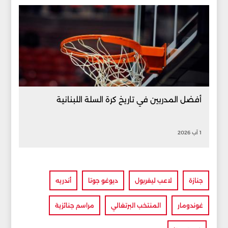
أفضل المدربين في تاريخ كرة السلة اللبنانية
1 آب 2026
جنازة
لاعب ليفربول
ديوغو جوتا
أندريه
غوندومار
المنتخب البرتغالي
مراسم جنائزية