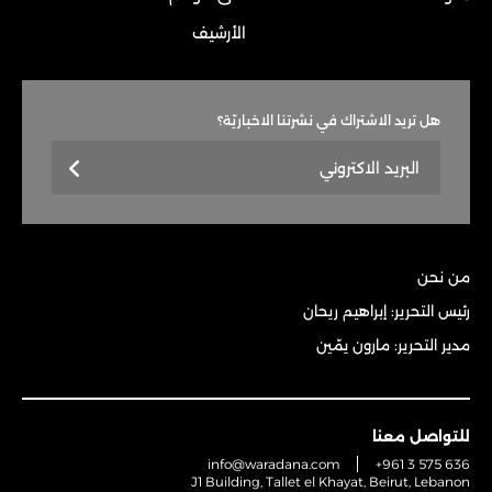
الأرشيف
هل تريد الاشتراك في نشرتنا الاخباريّة؟
من نحن
رئيس التحرير: إبراهيم ريحان
مدير التحرير: مارون يمّين
للتواصل معنا
info@waradana.com
+961 3 575 636
J1 Building, Tallet el Khayat, Beirut, Lebanon