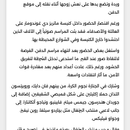
وردة وتضع يدها على نعش زوجها أثناء نقله إلى موقع
الدفن.
ورغم اقتصار الحضور داخل كنيسة ماتريز دي غوندومار على
العائلة والأصدقاء، فقد بثت المراسم صوتياً إلى الآلاف الذين
احتشدوا خارج الكنيسة وفي الشوارع المحيطة بها.
واستغل بعض الحضور بعد انتهاء مراسم الدفن، الفرصة
لالتقاط صور عند القبر، ما استدعى تدخل الشرطة لتفريق
الحشود، ورغم ذلك، عادت أعداد منهم بعد مغادرة قوات
الأمن، ما أثار انتقادات واسعة.
وشارك في الجنازة نجوم الكرة، من بينهم فان دايك، وروبرتسون
اللذان حملا إكليلين على شكل قميصي الشقيقين، إضافة إلى
جوردان هندرسون، جيمس ميلنر، فابينيو، وتياجو ألكانتارا، إلى
جانب لاعبي منتخب البرتغال مثل برناردو سيلفا، روبن نيفيز،
وجواو فيليكس.
وقال مدرب منتخب البرتغال، روبرتو مارتينيز، في تصريح مؤثر