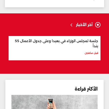
آخر الأخبار
جلسة لمجلس الوزراء في بعبدا وعلى جدول الأعمال 55
"اتف
بنداً
وباك
قبل ساعتين
قبل س
الأكثر قراءة