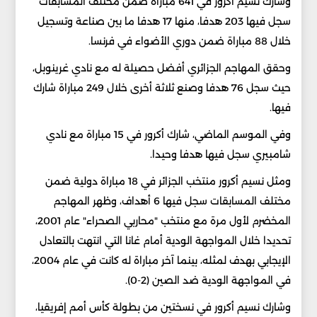
وشارك نسيم أكرور في 641 مباراة ضمن مختلف المسابقات
سجل فيها 203 هدفا، منها 17 هدفا ما بين صناعة وتسجيل
خلال 88 مباراة ضمن دوري الأضواء في فرنسا.
وحقق المهاجم الجزائري أفضل حصيلة له مع نادي غرينوبل،
حيث سجل 76 هدفا وصنع ثلاثة أخرى خلال 249 مباراة شارك
فيها.
وفي الموسم الماضي، شارك أكرور في 15 مباراة مع نادي
شامبيري سجل فيها هدفا وحيدا.
ومثل نسيم أكرور منتخب الجزائر في 18 مباراة دولية ضمن
مختلف المسابقات سجل فيها 6 أهداف، وظهر المهاجم
المخضرم لأول مرة مع منتخب "محاربي الصحراء" عام 2001،
تحديدا خلال المواجهة الودية أمام غانا التي انتهت بالتعادل
الإيجابي بهدف لمثله، بينما آخر مباراة له كانت في عام 2004،
في المواجهة الودية ضد الصين (2-0).
وشارك نسيم أكرور في نسختين من بطولة كأس أمم إفريقيا،