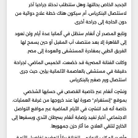
الجديد الخاص بحالتها، وهل ستتطلب تدخلا جراحيا آخر
لاستئصال البنكرياس، أم سيكون هناك خطة علاج دوائية من
دون الحاجة إلى جراحة أخرى.
وتابع المصدر أن أنغام ستظل في ألمانيا عدة أيام ولن تعود
إلى القاهرة إلا بعد منتصف آب المقبل أو حين يسمح لها
الفريق الطبي بمغادرة المستشفى والعودة إلى مصر.
وكانت الفنانة المصرية قد خضعت، الخميس الماضي، لجراحة
دقيقة في مستشفى بالعاصمة الألمانية برلين، حيث جرى
استئصال ورم صغير بالبنكرياس.
ونشرت أنغام عبر خاصية القصص في حسابها الشخصي
بموقع "إنستغرام" صورة لها عند خروجها من غرفة العمليات،
خاصة أنه قد انتشرت في الأيام الماضية عبر مواقع التواصل
الاجتماعي أخبار تفيد بإصابة أنغام بسرطان الثدي وبسفرها إلى
الخارج لتلقي العلاج، ما أثار حزن جمهورها.
وأصدر المكتب الإعلامي للفنانة بياناً لتوضيح تفاصيل الأزمة