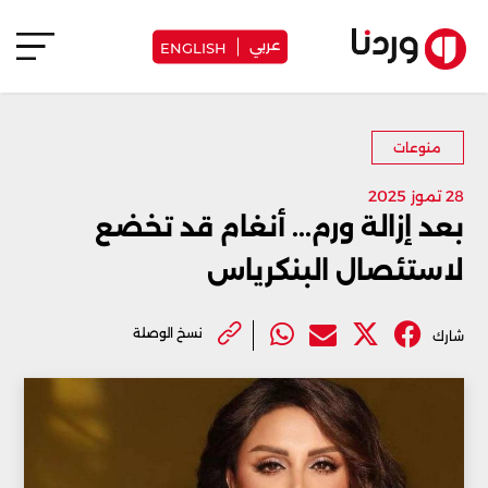
عربي
ENGLISH
منوعات
28 تموز 2025
بعد إزالة ورم... أنغام قد تخضع
لاستئصال البنكرياس
نسخ الوصلة
شارك