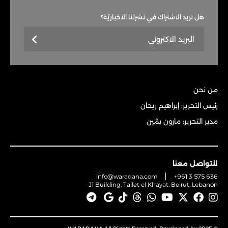
هل تريد الاشتراك في نشرتنا الاخباريّة؟
من نحن
رئيس التحرير: إبراهيم ريحان
مدير التحرير: مارون يمّين
للتواصل معنا
info@waradana.com
+961 3 575 636
J1 Building, Tallet el Khayat, Beirut, Lebanon