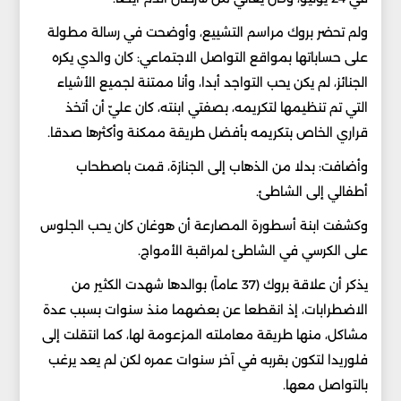
ولم تحضر بروك مراسم التشييع، وأوضحت في رسالة مطولة
على حساباتها بمواقع التواصل الاجتماعي: كان والدي يكره
الجنائز، لم يكن يحب التواجد أبدا، وأنا ممتنة لجميع الأشياء
التي تم تنظيمها لتكريمه، بصفتي ابنته، كان عليّ أن أتخذ
قراري الخاص بتكريمه بأفضل طريقة ممكنة وأكثرها صدقا.
وأضافت: بدلا من الذهاب إلى الجنازة، قمت باصطحاب
أطفالي إلى الشاطئ.
وكشفت ابنة أسطورة المصارعة أن هوغان كان يحب الجلوس
على الكرسي في الشاطئ لمراقبة الأمواج.
يذكر أن علاقة بروك (37 عاماً) بوالدها شهدت الكثير من
الاضطرابات، إذ انقطعا عن بعضهما منذ سنوات بسبب عدة
مشاكل، منها طريقة معاملته المزعومة لها، كما انتقلت إلى
فلوريدا لتكون بقربه في آخر سنوات عمره لكن لم يعد يرغب
بالتواصل معها.