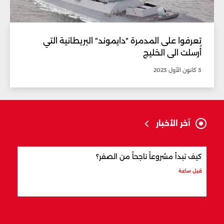
تعرفوا على المدمرة "دايموند" البريطانية التي
أُرسلت الى الخليج
3 كانون الأول 2023
آخر الأخبار
كيف تبدأ مشروعاً ناجحاً من الصفر؟
كيف 
قبل ساعة
قبل س