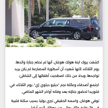
كشفت بروك ابنة هولك هوغان، أنها لم تحضر جنازة والدها،
يوم الثلاثاء، لأنها شعرت أن أسطورة المصارعة لم يكن يريد
تواجدها، وبدلا من ذلك اصطحبت أطفالها إلى الشاطئ.
اجتمع أصدقاء وعائلة نجم "دبليو دبلوي إي"، يوم الثلاثاء، في
فلوريدا لحضور جنازته بعد وفاته أواخر الشهر الماضي.
توفي هوغان، واسمه الحقيقي تيري بوليا، بسبب سكتة قلبية
في 24 يوليو، وكان يعاني من سرطان الدم أيضا.