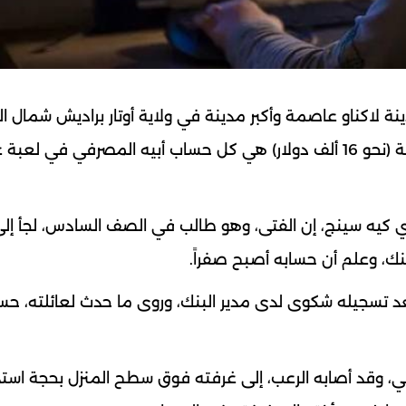
نج بمدينة لاكناو عاصمة وأكبر مدينة في ولاية أوتار براديش شمال ال
على الانتحار شنقاً بعد خسارة مليون و400 ألف روبية (نحو 16 ألف دولار) هي كل حساب أبيه المصرفي في ل
 كيه سينج، إن الفتى، وهو طالب في الصف السادس، لجأ إل
البنك، وعلم أن حسابه أصبح صفراً.
بعد تسجيله شكوى لدى مدير البنك، وروى ما حدث لعائلته، ح
ي، وقد أصابه الرعب، إلى غرفته فوق سطح المنزل بحجة استذ