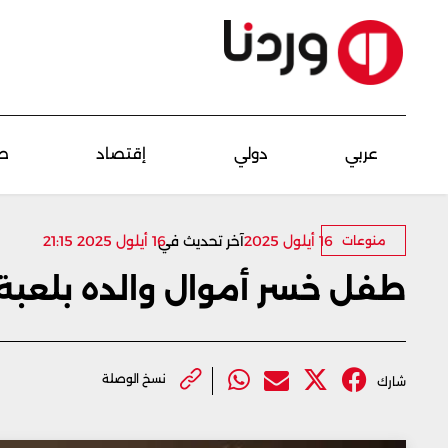
عربي
دولي
إقتصاد
ص
16 أيلول 2025
آخر تحديث في
16 أيلول 2025 21:15
منوعات
طفل خسر أموال والده بلعبة عل
نسخ الوصلة
شارك