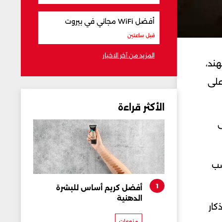
أفضل WiFi مجاني في بيروت
قبل ساعتين
المزيد من آخر الاخبار
هند،
عبة على
الأكثر قراءة
ى
سب
1
أفضل كريم أساس للبشرة
الدهنية
كار
منوعات