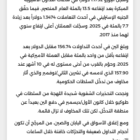
المبكرة بعد ارتفاعه 13.5 بالمئة العام المنصرم، فيما حقّق
الجنيه الإسترليني في أحدث التعاملات 1.3474 دولاراً بعد زيادة
7.7 بالمئة في 2025. وسجّلت العملتان أعلى ارتفاع سنوي
لهما منذ 2017.
وبلغ الين في أحدث التداولات 156.74 مقابل الدولار بعد
ارتفاعه بأقل من واحد بالمئة مقابل العملة الأميركية في
2025، وحوّم بالقرب من أدنى مستوى له في 10 أشهر عند
157.90 الذي لامسه في تشرين الثاني/نوفمبر والذي أثار
مخاوف من تدخّل السلطات الحكومية.
ونجحت التحذيرات الشفوية شديدة اللهجة من السلطات في
طوكيو خلال كانون الأول/ديسمبر في دفع الين بعيداً عن
منطقة التدخّل، لكن تلك المخاوف لا تزال قائمة.
ومع إغلاق الأسواق في اليابان والصين، من المرجّح أن تكون
أحجام التداول ضعيفة والتحرّكات خافتة خلال الساعات