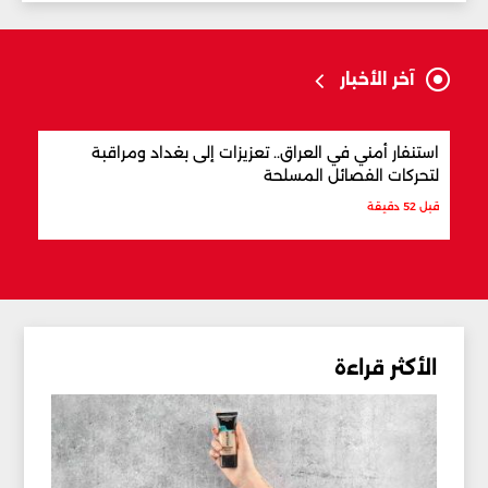
آخر الأخبار
استنفار أمني في العراق.. تعزيزات إلى بغداد ومراقبة
مفاو
لتحركات الفصائل المسلحة
المن
قبل 52 دقيقة
قبل س
الأكثر قراءة