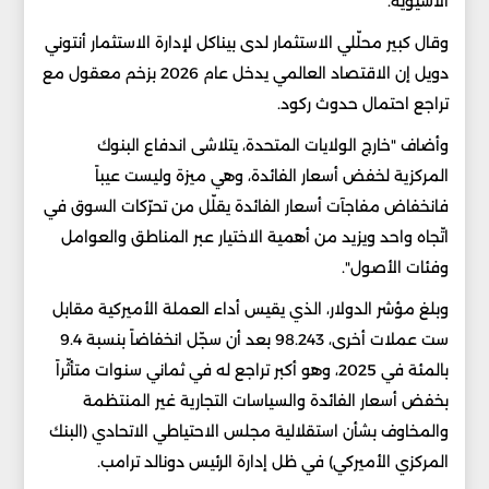
الآسيوية.
وقال كبير محلّلي الاستثمار لدى بيناكل لإدارة الاستثمار أنتوني
دويل إن الاقتصاد العالمي يدخل عام 2026 بزخم معقول مع
تراجع احتمال حدوث ركود.
وأضاف "خارج الولايات المتحدة، يتلاشى اندفاع البنوك
المركزية لخفض أسعار الفائدة، وهي ميزة وليست عيباً
فانخفاض مفاجآت أسعار الفائدة يقلّل من تحرّكات السوق في
اتّجاه واحد ويزيد من أهمية الاختيار عبر المناطق والعوامل
وفئات الأصول".
وبلغ مؤشر الدولار، الذي يقيس أداء العملة الأميركية مقابل
ست عملات أخرى، 98.243 بعد أن سجّل انخفاضاً بنسبة 9.4
بالمئة في 2025، وهو أكبر تراجع له في ثماني سنوات متأثّراً
بخفض أسعار الفائدة والسياسات التجارية غير المنتظمة
والمخاوف بشأن استقلالية مجلس الاحتياطي الاتحادي (البنك
المركزي الأميركي) في ظل إدارة الرئيس دونالد ترامب.