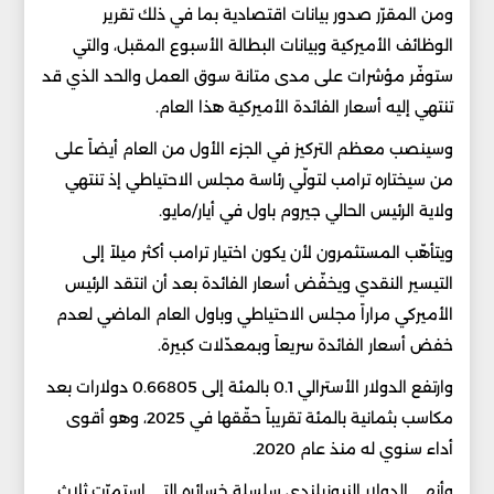
ومن المقرّر صدور بيانات اقتصادية بما في ذلك تقرير
الوظائف الأميركية وبيانات البطالة الأسبوع المقبل، والتي
ستوفّر مؤشرات على مدى متانة سوق العمل والحد الذي قد
تنتهي إليه أسعار الفائدة الأميركية هذا العام.
وسينصب معظم التركيز في الجزء الأول من العام أيضاً على
من سيختاره ترامب لتولّي رئاسة مجلس الاحتياطي إذ تنتهي
ولاية الرئيس الحالي جيروم باول في أيار/مايو.
ويتأهّب المستثمرون لأن يكون اختيار ترامب أكثر ميلاً إلى
التيسير النقدي ويخفّض أسعار الفائدة بعد أن انتقد الرئيس
الأميركي مراراً مجلس الاحتياطي وباول العام الماضي لعدم
خفض أسعار الفائدة سريعاً وبمعدّلات كبيرة.
وارتفع الدولار الأسترالي 0.1 بالمئة إلى 0.66805 دولارات بعد
مكاسب بثمانية بالمئة تقريباً حقّقها في 2025، وهو أقوى
أداء سنوي له منذ عام 2020.
وأنهى الدولار النيوزيلندي سلسلة خسائره التي استمرّت ثلاث