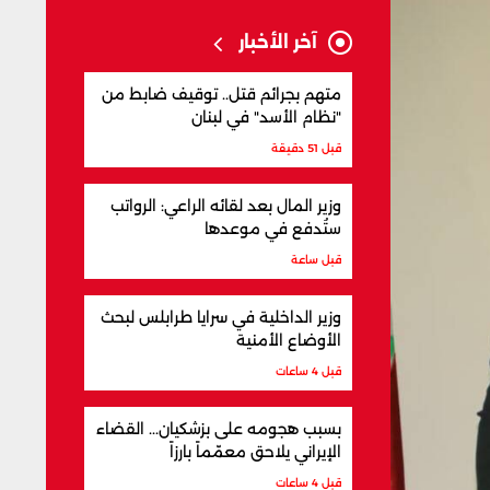
آخر الأخبار
متهم بجرائم قتل.. توقيف ضابط من
"نظام الأسد" في لبنان
قبل 51 دقيقة
وزير المال بعد لقائه الراعي: الرواتب
ستُدفع في موعدها
قبل ساعة
وزير الداخلية في سرايا طرابلس لبحث
الأوضاع الأمنية
قبل 4 ساعات
بسبب هجومه على بزشكيان... القضاء
الإيراني يلاحق معمّماً بارزاً
قبل 4 ساعات