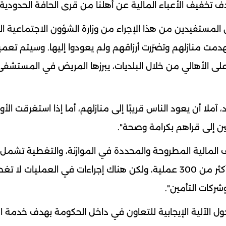
ف تخفيف الأعباء المالية عن أهلنا من قرى الحافة الحدودية"
 المستفيدين من هذا الإجراء من ​وزارة الشؤون الاجتماعية​ ال
هدمت منازلهم وتضرّرت أرزاقهم ولم يعودوا إليها. وسيتم تعم
لى الأهالي من خلال البلديات، يبرزها المريض في المستشفى
آملا أن يعود الناس قريبًا إلى منازلهم، أما إذا استغرقت الأ
ين إلى قراهم بكرامة وصحة".
ف المالية المطروحة والمحددة في الموازنة، والتغطية تشمل
الإستشفاء أي الدخول إلى المستشفى، إضافة إلى أكثر من 300 عملية، ولكن هناك إجراءات في العمليات ل
ركات التأمين".
حول الآلية الإيجابية للتعاون في داخل الحكومة بهدف خدمة ا