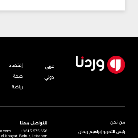
إقتصاد
عربي
صحة
دولي
رياضة
من نحن
للتواصل معنا
na.com
+961 3 575 636
رئيس التحرير: إبراهيم ريحان
t el Khayat, Beirut, Lebanon