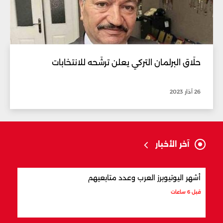
حلّاق البرلمان التركي يعلن ترشّحه للانتخابات
26 آذار 2023
آخر الأخبار
أشهر اليوتيوبرز العرب وعدد متابعيهم
علام
قبل 6 ساعات
قبل 6 ساعات