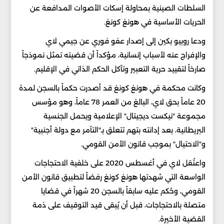
السلطات الصينية بمحاولة إسكات الأصوات المدافعة عن
الحريات الأساسية في هونغ كونغ.
ودعا روبيو بكين إلى إصدار عفو فوري عن جيمي لاي
والإفراج عنه لأسباب إنسانية، مؤكداً أن قضيته تمثل نموذجاً
صارخاً لتقييد حرية التعبير وتآكل الحكم الذاتي في الإقليم.
وكانت محكمة في هونغ كونغ قد أصدرت حكماً بالسجن لمدة
20 عاماً بحق لاي، البالغ من العمر 78 عاماً، وهو مؤسس
مجموعة "نيكست ديجيتال" الإعلامية ويحمل الجنسية
البريطانية، بعد إدانته بتهم تتعلق بـ"التآمر مع دولة أجنبية"
و"الاحتيال" بموجب قانون الأمن القومي.
واعتُقل لاي في أغسطس 2020 على خلفية الاحتجاجات
الواسعة التي شهدتها هونغ كونغ رفضاً لتطبيق قانون الأمن
القومي، وحُكم عليه سابقاً بالسجن 20 شهراً في قضايا
متصلة بالاحتجاجات، قبل أن يُبقى قيد التوقيف على ذمة
القضية الأخيرة.