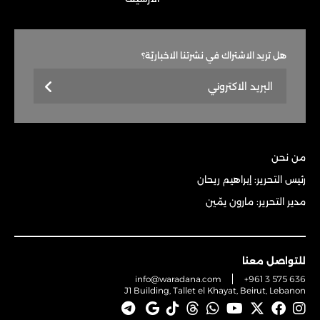
هل تريد الاشتراك في نشرتنا الاخباريّة؟
من نحن
رئيس التحرير: إبراهيم ريحان
مدير التحرير: مارون يمّين
للتواصل معنا
info@waradana.com
+961 3 575 636
J1 Building, Tallet el Khayat, Beirut, Lebanon