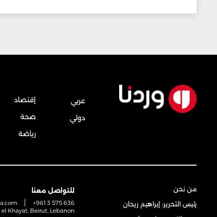
إقتصاد
عربي
صحة
دولي
رياضة
من نحن
للتواصل معنا
na.com
+961 3 575 636
رئيس التحرير: إبراهيم ريحان
t el Khayat, Beirut, Lebanon