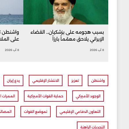
بسبب هجومه على بزشكيان... القضاء
واشنطن ت
الإيراني يلاحق معمّماً بارزاً
على المل
8 آب 2026
8 آب 2026
واشنطن
تعزيز
الانتشار الإقليمي
ردع إيران
الوجود الأميركي
حماية القوات الأميركية
الممرات ال
التعاون الدفاعي الإقليمي
تموضع القوات
المصالح
التحديات الراهنة