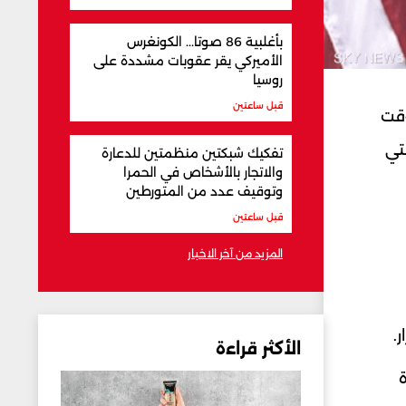
بأغلبية 86 صوتا... الكونغرس
الأميركي يقر عقوبات مشددة على
روسيا
قبل ساعتين
وقت
تي
تفكيك شبكتين منظمتين للدعارة
والاتجار بالأشخاص في الحمرا
وتوقيف عدد من المتورطين
قبل ساعتين
المزيد من آخر الاخبار
.
الأكثر قراءة
ة