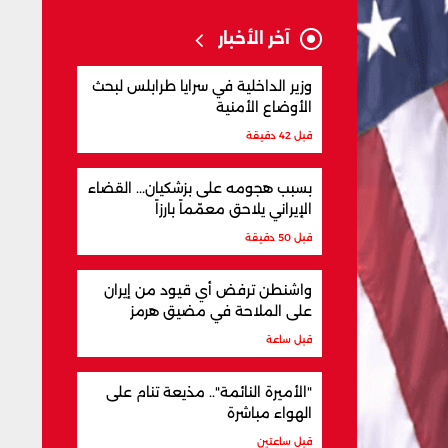
آخر الأخبار
وزير الداخلية في سرايا طرابلس لبحث
الأوضاع الأمنية
قبل 42 دقيقة
بسبب هجومه على بزشكيان... القضاء
الإيراني يلاحق معمّماً بارزاً
قبل 50 دقيقة
واشنطن ترفض أي قيود من إيران
على الملاحة في مضيق هرمز
قبل ساعة
"الأميرة النائمة".. مذيعة تنام على
الهواء مباشرة
قبل ساعتين