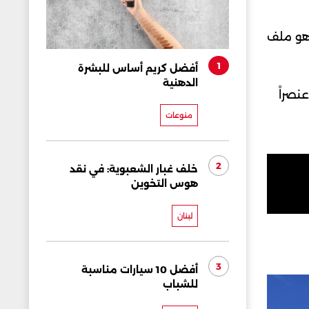
وهو ملف
1
أفضل كريم أساس للبشرة
الدهنية
نصراً
منوعات
2
خلف غبار الشعبوية: في نقد
هوس التخوين
لبنان
3
أفضل 10 سيارات مناسبة
للشباب