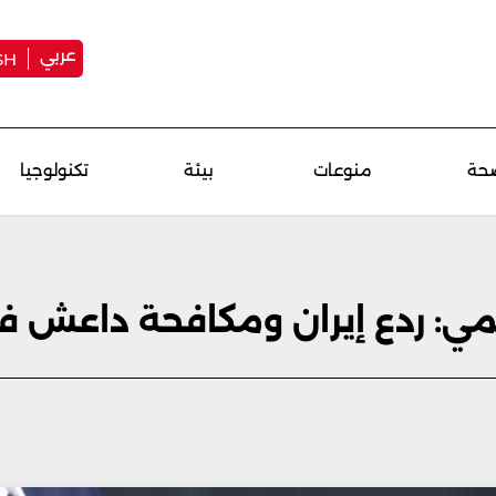
عربي
SH
حة
منوعات
بيئة
تكنولوجيا
مي: ردع إيران ومكافحة داعش ف