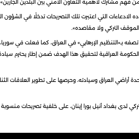
من فهم مشترك لأهمية التعاون الأمني بين البلدين الجارين».
 الادعاءات التي اعتبرت تلك التصريحات تدخلًا في الشؤون ال
الموقف التركي ولا مقاصده».
صفه بـ«التنظيم الإرهابي» في العراق، كما فعلت في سوريا، 
الحكومة العراقية لتحقيق هذا الهدف ضمن إطار يحترم سيادة 
دة أراضي العراق وسيادته، وحرصها على تطوير العلاقات الثنائ
تركي لدى بغداد أنيل بورا إينان، على خلفية تصريحات منسوبة إ