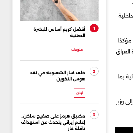
داخلية
1
أفضل كريم أساس للبشرة
الدهنية
مؤكدًا
منوعات
العراق
2
خلف غبار الشعبوية: في نقد
ية بما
هوس التخوين
لبنان
لى وزير
3
مضيق هرمز على صفيح ساخن..
إعلام إيراني يتحدث عن استهداف
ناقلة غاز