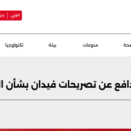
عربي
SH
حة
منوعات
بيئة
تكنولوجيا
افع عن تصريحات فيدان بشأن ال