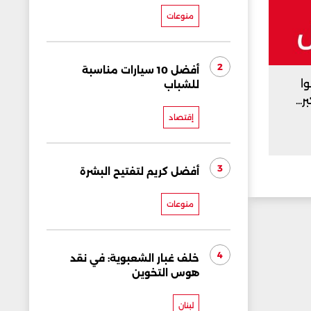
منوعات
2
أفضل 10 سيارات مناسبة
وا
للشباب
...
إقتصاد
3
أفضل كريم لتفتيح البشرة
منوعات
4
خلف غبار الشعبوية: في نقد
هوس التخوين
لبنان