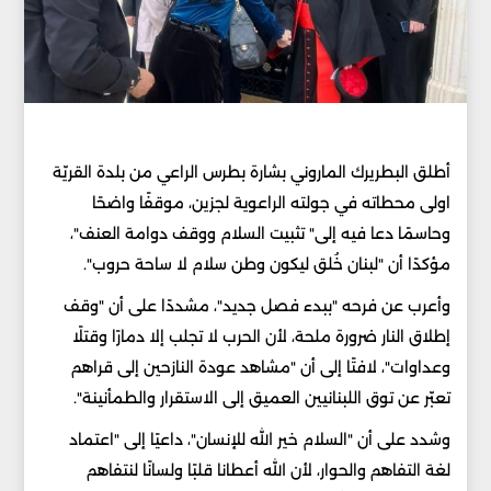
أطلق البطريرك الماروني بشارة بطرس الراعي من بلدة القريّة
اولى محطاته في جولته الراعوية لجزين، موقفًا واضحًا
وحاسمًا دعا فيه إلى" تثبيت السلام ووقف دوامة العنف"،
مؤكدًا أن "لبنان خُلق ليكون وطن سلام لا ساحة حروب".
وأعرب عن فرحه "ببدء فصل جديد"، مشددًا على أن "وقف
إطلاق النار ضرورة ملحة، لأن الحرب لا تجلب إلا دمارًا وقتلًا
وعداوات"، لافتًا إلى أن "مشاهد عودة النازحين إلى قراهم
تعبّر عن توق اللبنانيين العميق إلى الاستقرار والطمأنينة".
وشدد على أن "السلام خير الله للإنسان"، داعيًا إلى "اعتماد
لغة التفاهم والحوار، لأن الله أعطانا قلبًا ولسانًا لنتفاهم