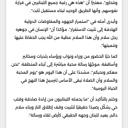
ونتحاور"، معتبرًا أن "هذه هي رغبة جميع اللبنانيين في قرارة
نفوسهم، وأنها الطريق الوحيد لبناء مستقبل ثابت".
وأبدى أمله في "استمرار الجهود والمفاوضات الدولية
الهادفة إلى تثبيت الاستقرار"، مؤكدًا أن" الإنسان في جوهره
رجل سلام وأن هذا السلام عطية من الله يجب الحفاظ عليها
وتنميتها".
كما حيّا الحضور من وزراء ونواب ورؤساء بلديات ومخاتير
وأساقفة، موجّهًا رسالة محبة مباشرة إلى أبناء المنطقة: "نحن
معكم ونحبكم"، مشددًا على أن هذا اليوم هو "يوم المحبة
والسلام وأن الصلاة تبقى الأساس لترسيخ هذا النهج في
الحياة اليومية".
وختم بالتأكيد أن "ما يحمله اللبنانيون من إرادة صادقة وقلب
حي يشكّل رصيدًا حقيقيًا لتثبيت وقف إطلاق النار وبناء سلام
دائم، يعيد للبنان وجهه الحقيقي كأرض لقاء ورسالة".