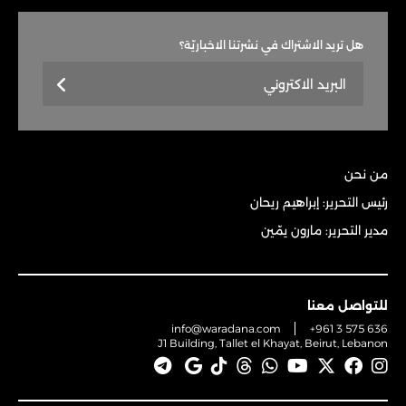
هل تريد الاشتراك في نشرتنا الاخباريّة؟
من نحن
رئيس التحرير: إبراهيم ريحان
مدير التحرير: مارون يمّين
للتواصل معنا
info@waradana.com
+961 3 575 636
J1 Building, Tallet el Khayat, Beirut, Lebanon