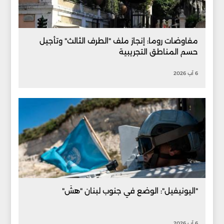
مفاوضات روما: إنجاز ملف "الطرف الثالث" وتأجيل
حسم المناطق التجريبية
6 آب 2026
"اليونيفيل": الوضع في جنوب لبنان "هشّ"
6 آب 2026