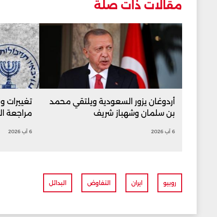
مقالات ذات صلة
أردوغان يزور السعودية ويلتقي محمد
تغييرات و
بن سلمان وشهباز شريف
مراجعة ال
6 آب 2026
6 آب 2026
روبيو
ايران
التفاوض
البدائل