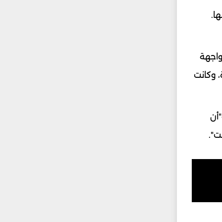
ا.
واجهة
، وكانت
أن
ت".