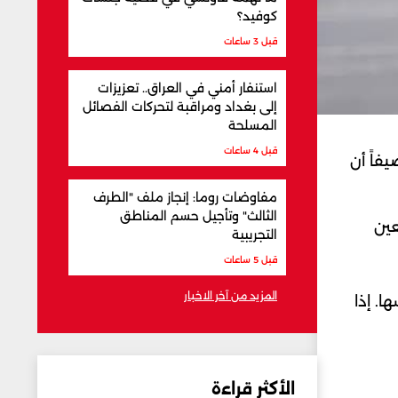
كوفيد؟
قبل 3 ساعات
استنفار أمني في العراق.. تعزيزات
إلى بغداد ومراقبة لتحركات الفصائل
المسلحة
قبل 4 ساعات
يفاً أن
مفاوضات روما: إنجاز ملف "الطرف
الثالث" وتأجيل حسم المناطق
عين
التجريبية
قبل 5 ساعات
المزيد من آخر الاخبار
ا. إذا
الأكثر قراءة