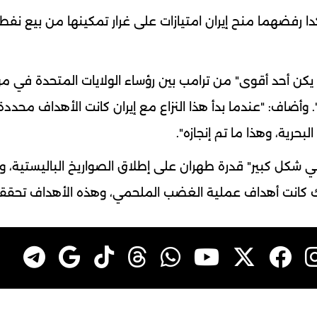
كدا رفضهما منح إيران امتيازات على غرار تمكينها من بيع نفطه
م يكن أحد أقوى" من ترامب بين رؤساء الولايات المتحدة في م
وأضاف: "عندما بدأ هذا النزاع مع إيران كانت الأهداف محددة
حرية، وهذا ما تم إنجازه".
 شكل كبير" قدرة طهران على إطلاق الصواريخ الباليستية، و"
 "تلك كانت أهداف عملية الغضب الملحمي، وهذه الأهداف تحقق