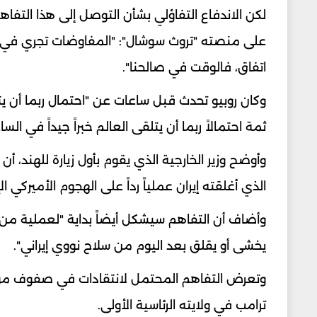
لكن الاندفاع التفاؤلي بشأن التوصل إلى هذا التفاه
على منصته "تروث سوشال": "المفاوضات تجري في ش
اتفاق، فالوقت في صالحنا".
وكان روبيو تحدث قبل ساعات عن "احتمال ربما أن يتلق
ثمة احتمالاً ربما أن يتلقى العالم خبراً جيداً في السا
وأوضح وزير الخارجية الذي يقوم بأول زيارة للهند،
الذي أغلقته إيران عملياً رداً على الهجوم الأميركي ال
وأضاف أن التفاهم سيشكل أيضاً بداية "لعملية من ش
يخشى أو يقلق بعد اليوم من سلاح نووي إيراني".
وتعرض التفاهم المحتمل لانتقادات في صفوف مؤيدين 
ترامب في ولايته الرئاسية الأولى.