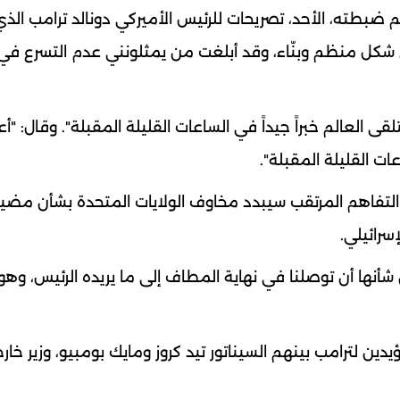
م ضبطته، الأحد، تصريحات للرئيس الأميركي دونالد ترامب الذ
كل منظم وبنّاء، وقد أبلغت من يمثلونني عدم التسرع في إ
ى العالم خبراً جيداً في الساعات القليلة المقبلة". وقال: "أع
عات القليلة المقبلة".
 أن التفاهم المرتقب سيبدد مخاوف الولايات المتحدة بشأن مض
إسرائيلي.
أنها أن توصلنا في نهاية المطاف إلى ما يريده الرئيس، وهو 
لترامب بينهم السيناتور تيد كروز ومايك بومبيو، وزير خارج