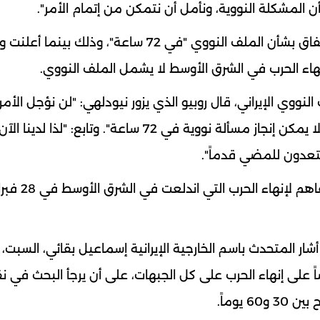
لمشكلة النووية، ونأمل أن نتمكن من إتمام الأمر".
وكان روبيو قد أكد، الأحد، أنه لا يمكن التوصل إلى اتفاق بشأن الملف النووي "في 72 ساعة"، 
هاء الحرب في الشرق الأوسط لا يشمل الملف النووي.
ووي الإيراني، قال روبيو الذي يزور نيودلهي: "لن نؤجل الأمر 
وقت لاحق. المحادثات النووية مسائل فنية للغاية. لا يمكن إنجاز مسألة نووية في 72 ساعة". وتاب
تعدون للمضي قدماً".
ومنذ السبت، ترجّح واشنطن وطهران التوصل إلى تفاهم لإنهاء الحرب التي ان
ار المتحدث باسم الخارجية الإيرانية إسماعيل بقائي، السبت، 
ن 14 بنداً، تنص خصوصاً على إنهاء الحرب على كل الجبهات، على أن يرجأ البحث في 
 يوماً.