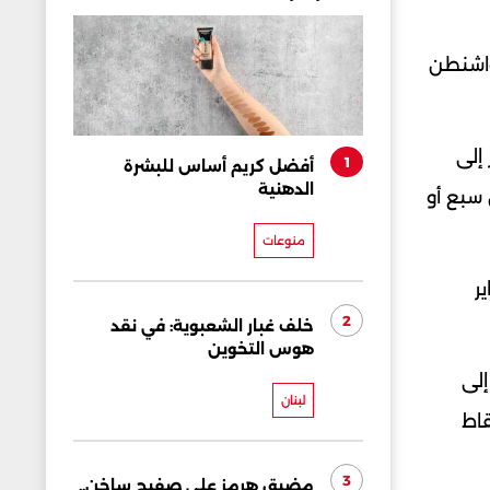
وذلك بينما أعلنت واشنطن
إلى
1
أفضل كريم أساس للبشرة
الدهنية
ع: "لذا لدينا الآن سبع أو
منوعات
دلعت في الشرق الأوسط في 28 فبراير
2
خلف غبار الشعبوية: في نقد
هوس التخوين
إلى
لبنان
نقاط
3
مضيق هرمز على صفيح ساخن..