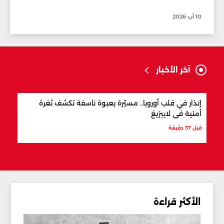
10 آب 2026
آخر الأخبار
إنذار في قلب أوروبا.. مسيّرة بعبوة ناسفة تكشف ثغرة
ترام
أمنية في لايبزيغ
أيضاً
قبل 37 دقيقة
قبل س
الأكثر قراءة