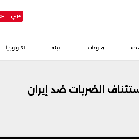
عربي
SH
حة
منوعات
بيئة
تكنولوجيا
ستئناف الضربات ضد إيران