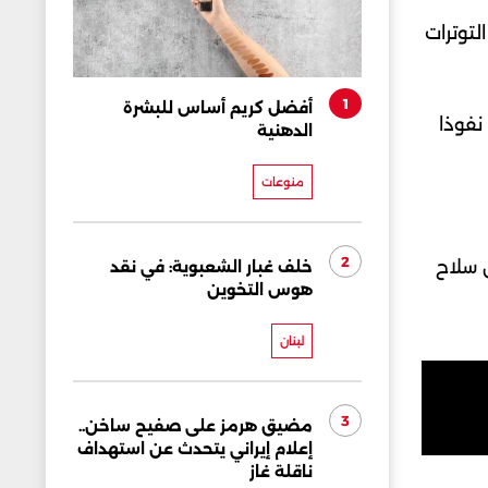
لتوترات
1
أفضل كريم أساس للبشرة
نفوذا
الدهنية
منوعات
2
ن سلاح
خلف غبار الشعبوية: في نقد
هوس التخوين
لبنان
3
مضيق هرمز على صفيح ساخن..
إعلام إيراني يتحدث عن استهداف
ناقلة غاز