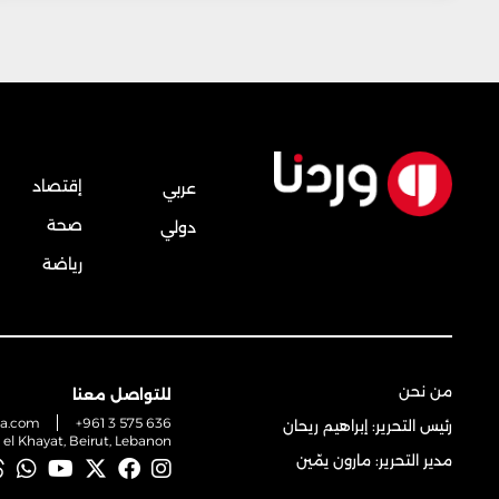
إقتصاد
عربي
صحة
دولي
رياضة
من نحن
للتواصل معنا
na.com
+961 3 575 636
رئيس التحرير: إبراهيم ريحان
t el Khayat, Beirut, Lebanon
مدير التحرير: مارون يمّين