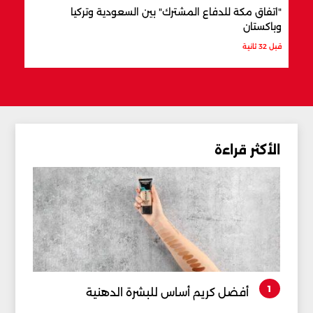
"اتفاق مكة للدفاع المشترك" بين السعودية وتركيا
الرا
وباكستان
الال
قبل 32 ثانية
قبل س
الأكثر قراءة
1
أفضل كريم أساس للبشرة الدهنية