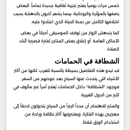
خمس مرات يومياً يعتبر تجربة ثقافية جديدة تماماً. البعض
يصفها بالمؤثرة والروحانية. بينما يشعر آخرون بالدهشة بسبب
اختلافها الكامل عن نمط الحياة الذي اعتادوا عليه.
كما يندهش الزوار من توقف الموسيقى أحياناً في بعض
الأماكن العامة. أو إغلاق بعض المتاجر لفترة قصيرة أثناء
الصلاة.
الشطافة في الحمامات
قد تبدو هذه التفاصيل بسيطة بالنسبة للعرب. لكنها من أكثر
الأشياء التي يتحدث عنها السياح بعد عودتهم من السفر.
فوجود "الشطافة" داخل الحمامات يُعتبر أمراً غير مألوف في
كثير من الدول الغربية.
والمثير للاهتمام أن عدداً كبيراً من السياح يتحولون لاحقاً إلى
معجبين بهذه الفكرة. ويعتبرونها أكثر نظافة وراحة من
استخدام الورق فقط.