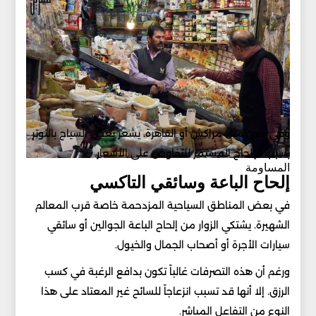
وفي مدن مثل مراكش أو القاهرة. يشعر بعض السياح بالتوتر
بسبب الإلحاح المستمر للتفاوض على الأسعار.
المساومة
إلحاح الباعة وسائقي التاكسي
في بعض المناطق السياحية المزدحمة خاصة قرب المعالم
الشهيرة. يشتكي الزوار من إلحاح الباعة الجوالين أو سائقي
سيارات الأجرة أو أصحاب الجمال والخيول.
ورغم أن هذه التصرفات غالباً تكون بدافع الرغبة في كسب
الرزق. إلا أنها قد تسبب انزعاجاً للسائح غير المعتاد على هذا
النوع من التفاعل المباشر.