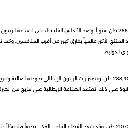
تتصدر إسبانيا القائمة العالمية بإنتاج يبلغ نحو 766,400 طن سنوياً. وتعد الأندلس القلب النابض لصناعة الزيتون
 المنتج الأكبر عالمياً بفارق كبير عن أقرب المنافسين. وكما ت
ق الدولية.
تأتي إيطاليا في المرتبة الثانية بإنتاج يقدر بحوالي 288,900 طن. ويتميز زيت الزيتون الإيطالي بجودته العالي
اوة على ذلك، تعتمد الصناعة الإيطالية على مزيج من الخبرة
احتلت تركيا المركز الثالث عالمياً بإنتاج وصل إلى 210,000 طن. وقد شهد القطاع الزراعي التركي تطوراً ملحوظاً 