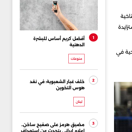
لمناخية
تزايدة
1
أفضل كريم أساس للبشرة
الدهنية
حية في
منوعات
2
خلف غبار الشعبوية: في نقد
هوس التخوين
لبنان
3
مضيق هرمز على صفيح ساخن..
إعلام إيراني يتحدث عن استهداف