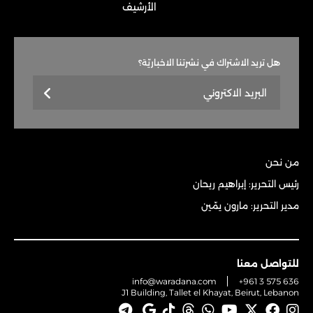
الأرشيف
هل تريد الاشتراك في نشرتنا الاخباريّة؟
من نحن
رئيس التحرير: إبراهيم ريحان
مدير التحرير: مارون يمّين
للتواصل معنا
info@waradana.com
+961 3 575 636
J1 Building, Tallet el Khayat, Beirut, Lebanon