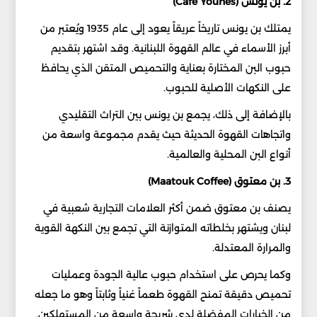
2. بن يونس (Café Younes)
يمتلك بن يونس تاريخاً عريقاً يعود إلى عام 1935 ويُعتبر من
أبرز الأسماء في عالم القهوة اللبنانية. وقد اشتهر بتقديم
حبوب البن المختارة بعناية والتحميص المتقن الذي يحافظ
على النكهات الأصلية للحبوب.
بالإضافة إلى ذلك، يجمع بن يونس بين التراث التقليدي
واتجاهات القهوة الحديثة حيث يقدم مجموعة واسعة من
أنواع البن المحلية والعالمية.
3. بن معتوق (Maatouk Coffee)
يصنف بن معتوق ضمن أكثر العلامات التجارية شعبية في
لبنان ويشتهر بخلطاته المتوازنة التي تجمع بين النكهة القوية
والمرارة المعتدلة.
وكما يحرص على استخدام حبوب عالية الجودة وعمليات
تحميص دقيقة تمنح القهوة طعماً غنياً وثابتاً وهو ما جعله
من الخيارات المفضلة لدى شريحة واسعة من المستهلكين.