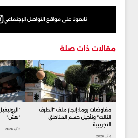
تابعونا على مواقع التواصل الإجتماعي
مقالات ذات صلة
مفاوضات روما: إنجاز ملف "الطرف
"اليونيفي
الثالث" وتأجيل حسم المناطق
"هشّ"
التجريبية
6 آب 2026
6 آب 2026