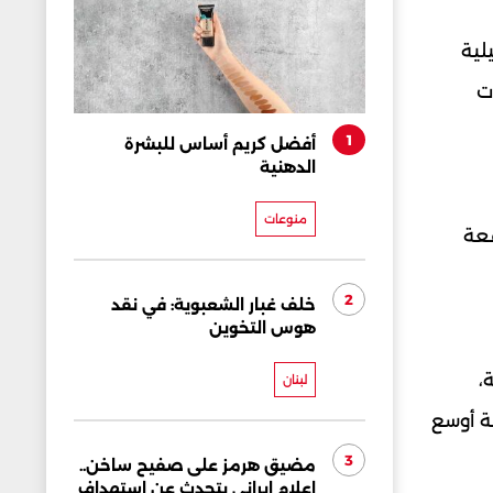
لية
ت
1
أفضل كريم أساس للبشرة
الدهنية
منوعات
قعة
2
خلف غبار الشعبوية: في نقد
هوس التخوين
،
لبنان
ة أوسع
3
مضيق هرمز على صفيح ساخن..
إعلام إيراني يتحدث عن استهداف