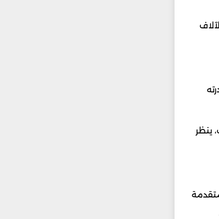
آلاف
ته
 ينظر
متقدمة