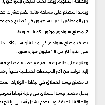
والطاقة الإنتاجية. ويعد القلب النابض لإمبراطورية 
ويمتد المصنع على مساحة هائلة تضم عشرات خطوط ا
من الموظفين الذين يساهمون في تصنيع مجموعة و
2. مصنع هيونداي موتور – كوريا الجنوبية
يصنف مصنع هيونداي في مدينة أولسان كأكبر منشأة
على إنتاج أكثر من 1.5 مليون سيارة سنوياً.
وعلاوة على ذلك، يضم المجمع خمسة مصانع مستقلة و
إليه كواحد من أكثر المجمعات الصناعية تطوراً وكف
3. مصنع تيسلا العملاق في نيفادا – الولايات المتحدة
يمثل مصنع تيسلا العملاق في ولاية نيفادا نموذجاً
والطاقة النظيفة. ويستخدم بشكل أساسي لإنتاج بطاري