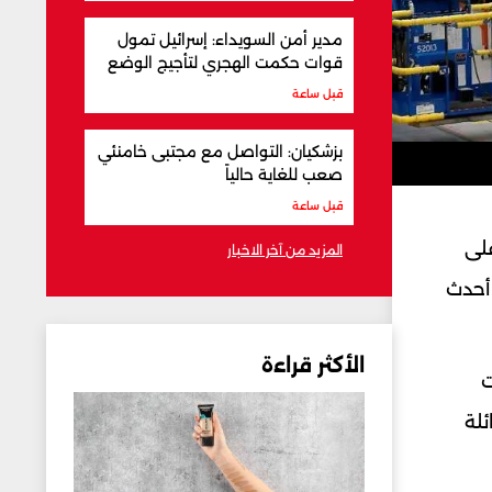
مدير أمن السويداء: إسرائيل تمول
قوات حكمت الهجري لتأجيج الوضع
قبل ساعة
بزشكيان: التواصل مع مجتبى خامنئي
صعب للغاية حالياً
قبل ساعة
على
المزيد من آخر الاخبار
أحدث
الأكثر قراءة
ت
لة