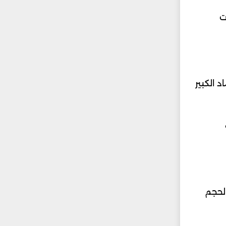
ت
 الكبير
لحجم