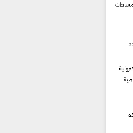
 مساحات
د
رونية
مية
ه