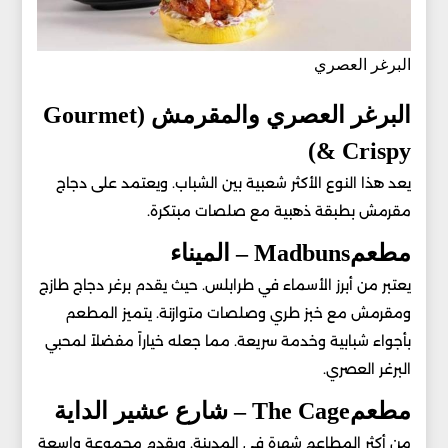
البرغر العصري
البرغر العصري والمقرمش (Gourmet
& Crispy)
يعد هذا النوع الأكثر شعبية بين الشباب. ويعتمد على دجاج
مقرمش بطبقة ذهبية مع صلصات مبتكرة.
مطعمMadbuns – الميناء
يعتبر من أبرز الأسماء في طرابلس. حيث يقدم برغر دجاج طازج
ومقرمش مع خبز طري وصلصات متوازنة. يتميز المطعم
بأجواء شبابية وخدمة سريعة. مما جعله خياراً مفضلاً لمحبي
البرغر العصري.
مطعمThe Cage – شارع عشير الداية
من أكثر المطاعم شهرة في المدينة. ويقدم مجموعة واسعة