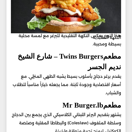
هذا النوع يعكس النكهة التقليدية للبرغر مع لمسة محلية
النكهة التقليدية
بسيطة ومحببة.
مطعمTwins Burgers – شارع الشيخ
نديم الجسر
يقدم برغر دجاج بأسلوب بسيط يشبه الطهي المنزلي. مع
أسعار اقتصادية وجودة ثابتة. مما يجعله خياراً مناسباً للطلاب
والشباب.
مطعمMr Burger.lb
يشتهر بتقديم البرغر اللبناني الكلاسيكي الذي يجمع بين الدجاج
وسلطة الملفوف (Coleslaw) والبطاطا المقلية وصلصة
الكوكتيل. ليمنح تجربة متوازنة ولذيذة.