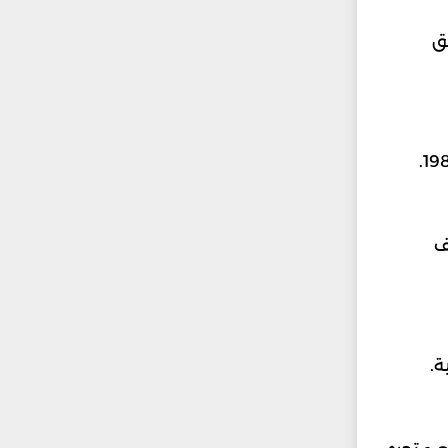
ق
تعتبر علامة زغيب من أعرق الأسماء اللبنانية في مجال صياغة الذهب والمجوهرات. حيث يعود تاريخها إلى عام 1981.
ف
ة.