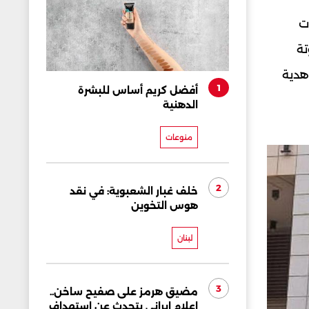
ت
تة
هدية
1
أفضل كريم أساس للبشرة
الدهنية
منوعات
2
خلف غبار الشعبوية: في نقد
هوس التخوين
لبنان
3
مضيق هرمز على صفيح ساخن..
إعلام إيراني يتحدث عن استهداف