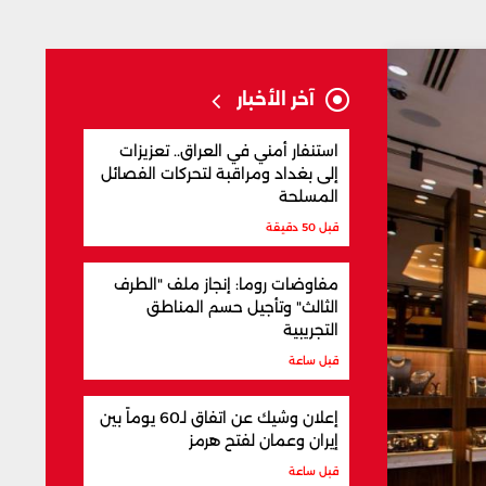
آخر الأخبار
استنفار أمني في العراق.. تعزيزات
إلى بغداد ومراقبة لتحركات الفصائل
المسلحة
قبل 50 دقيقة
مفاوضات روما: إنجاز ملف "الطرف
الثالث" وتأجيل حسم المناطق
التجريبية
قبل ساعة
إعلان وشيك عن اتفاق لـ60 يوماً بين
إيران وعمان لفتح هرمز
قبل ساعة