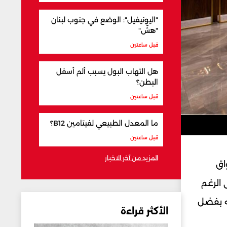
"اليونيفيل": الوضع في جنوب لبنان
"هشّ"
قبل ساعتين
هل التهاب البول يسبب ألم أسفل
البطن؟
قبل ساعتين
ما المعدل الطبيعي لفيتامين B12؟
قبل ساعتين
المزيد من آخر الاخبار
اق
 الرغم
ته بفضل
الأكثر قراءة