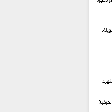
ع متجره
طويلة.
المميزة في عالم الذهب والمجوهرات. حيث تأسست عام 1983 واشتهرت
لحرفية