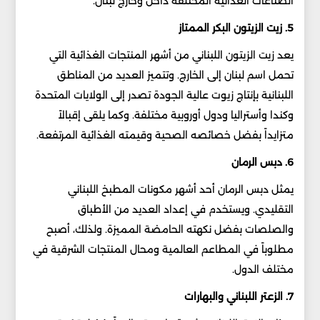
الصناعات الغذائية المختلفة داخل وخارج لبنان.
5. زيت الزيتون البكر الممتاز
يعد زيت الزيتون اللبناني من أشهر المنتجات الغذائية التي
تحمل اسم لبنان إلى الخارج. وتتميز العديد من المناطق
اللبنانية بإنتاج زيوت عالية الجودة تصدر إلى الولايات المتحدة
وكندا وأستراليا ودول أوروبية مختلفة. وكما يلقى إقبالاً
متزايداً بفضل خصائصه الصحية وقيمته الغذائية المرتفعة.
6. دبس الرمان
يمثل دبس الرمان أحد أشهر مكونات المطبخ اللبناني
التقليدي. ويستخدم في إعداد العديد من الأطباق
والصلصات بفضل نكهته الحامضة المميزة. ولذلك، أصبح
مطلوباً في المطاعم العالمية ومحال المنتجات الشرقية في
مختلف الدول.
7. الزعتر اللبناني والبهارات