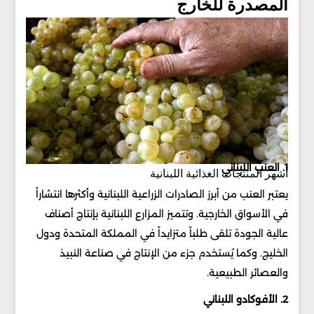
المصدرة للخارج
1. العنب اللبناني
أشهر المنتجات الغذائية اللبنانية
يعتبر العنب من أبرز الصادرات الزراعية اللبنانية وأكثرها انتشاراً
في الأسواق الخارجية. وتتميز المزارع اللبنانية بإنتاج أصناف
عالية الجودة تلقى طلباً متزايداً في المملكة المتحدة ودول
الخليج. وكما يُستخدم جزء من الإنتاج في صناعة النبيذ
والعصائر الطبيعية.
2. الأفوكادو اللبناني